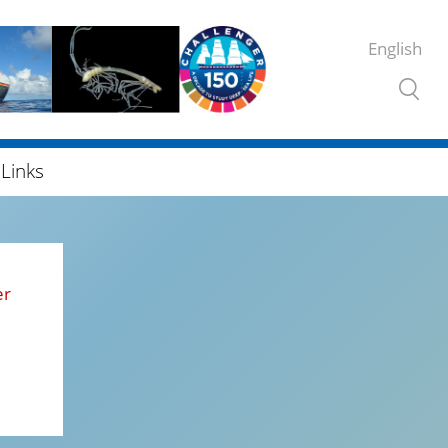
English
Links
er