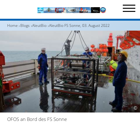
Home
Blogs
AleutBio
AleutBio FS Sonne, 03. August 2022
©
OFOS an Bord des FS Sonne