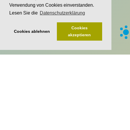
Verwendung von Cookies einverstanden.
Lesen Sie die
Datenschutzerklärung
Cookies
Cookies ablehnen
akzeptieren
Senckenberg Gesellschaft für Naturforschung
Senckenberganlage 25
60325 Frankfurt
T +49 69 7542-0
F +49 69 746238
info@senckenberg.de